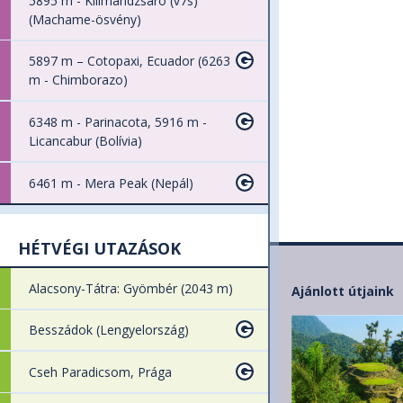
5895 m - Kilimandzsáró (v7s)
(Machame-ösvény)
5897 m – Cotopaxi, Ecuador (6263
m - Chimborazo)
6348 m - Parinacota, 5916 m -
Licancabur (Bolívia)
6461 m - Mera Peak (Nepál)
HÉTVÉGI UTAZÁSOK
Alacsony-Tátra: Gyömbér (2043 m)
Ajánlott útjaink
Besszádok (Lengyelország)
Cseh Paradicsom, Prága