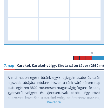
3
7. nap
Karakol, Karakol-völgy, Sirota sátortábor (2930 m)
A mai napon egész túránk egyik legizgalmasabb és talán
legszebb túrájára indulunk, hiszen a ránk váró három nap
alatt egészen 3800 méteresen magasságig fogunk feljutni,
gyönyörű völgyek és gleccsertavak között. Egy rövid
buszozást követően a Karakol-völgy bejáratához utazunk,
a belépőjegyek megváltása után pedig elkezdjük az
aznapra szánt szakaszt. A Karakol-folyó völgyében haladva