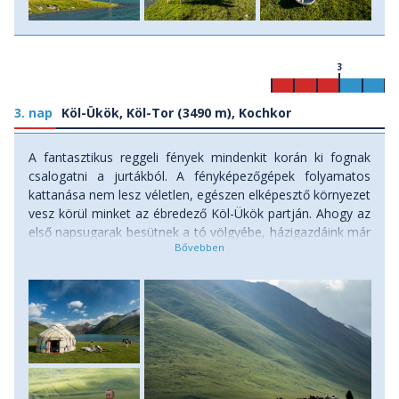
3
3. nap
Köl-Ükök, Köl-Tor (3490 m), Kochkor
A fantasztikus reggeli fények mindenkit korán ki fognak
csalogatni a jurtákból. A fényképezőgépek folyamatos
kattanása nem lesz véletlen, egészen elképesztő környezet
vesz körül minket az ébredező Köl-Ükök partján. Ahogy az
első napsugarak besütnek a tó völgyébe, házigazdáink már
készülnek reggelinkhez, közben a család kisebb tagjai vagy
lovaglással, vagy pedig a halászattal ütik el idejüket. A
havas hegycsúcsok és méregzöld legelők látványával nem
lesz könnyű betelni, így reggelink után lelkes útitársainkkal
egy fakultatív, fél napos túrára indulunk a Köl-Ükök felett
még nagyjából 400 méterrel magasabban fekvő Köl-Tor tó
partjához. 3000 méter felett túránk természetesen már
lassabban fog haladni, figyelembe véve a magashegyi