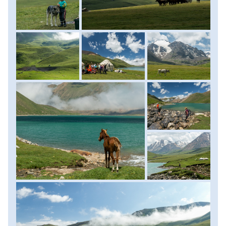
környezetet és az egyre fogyó oxigént, ám jó eséllyel a
csoport összes tagja fel fog jutni velünk 3500 méteres
magasságig. Az itt fekvő Köl-Tor tó partján aztán kicsit
megpihenünk, élvezzük a pazar kilátást és ebédre
visszatérünk az alattunk fekvő jurtáinkhoz. Kora délután
aztán a már ismerős úton megkezdjük levezető túránkat,
és várhatóan a késő délutáni órákban érünk vissza Kochkor
városába. Szállás: családi szálláson, ellátás: reggeli és ebéd
a jurtában. (Köl-Tor túra: 6 km, 450 méter, fel/le, 3-4 óra,
túra Kochkorba: 12 km, 700 méter lefelé, 4-5 óra)