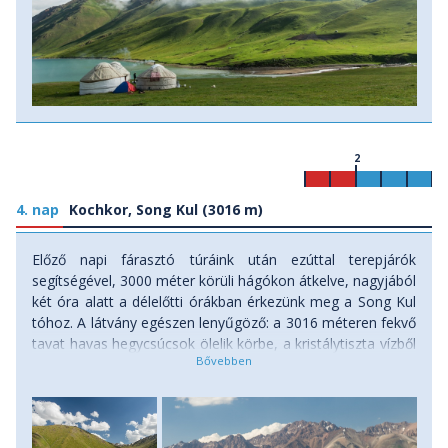
2
4. nap
Kochkor, Song Kul (3016 m)
Előző napi fárasztó túráink után ezúttal terepjárók
segítségével, 3000 méter körüli hágókon átkelve, nagyjából
két óra alatt a délelőtti órákban érkezünk meg a Song Kul
tóhoz. A látvány egészen lenyűgöző: a 3016 méteren fekvő
tavat havas hegycsúcsok ölelik körbe, a kristálytiszta vízből
vadlovak iszogatnak, a hófehér jurtákat pedig már
messziről észrevesszük a méregzöld füves legelőkön. A
nagy magasság miatt a Song Kul partja csupán kora
júniustól szeptember közepéig alkalmas legeltetésre, ám a