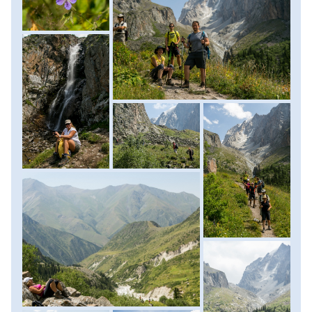
az Alplager nevű hegyi településen találjuk magunkat,
innen indul majd túránk is, miközben virágzó völgyeken és
- a Biskek melletti Ala-Archa Nemzeti Park
kisebb-nagyobb patakokon kelünk át, körülöttünk 3-4000
- a türkizkék Köl-Ükök és Köl-Tor magashegyi tavak
méter magas hegycsúcsokkal és gyönyörű sziklaformákkal.
- a káprázatos Song Kul tó 3000 méter magasan,
A túra végén megpihenünk egyet a nemzeti park nevét
hegycsúcsokkal körülvéve
magán viselő vízesésnél, majd alig másfél óra alatt
- hagyományos jurtában alvás
visszatúrázunk kisbuszunkhoz. Ezután visszatérünk
- lovaglás a zöldellő hegyek és völgyek között
belvárosi szállásunkra, ahol egy éjszakát töltünk majd.
- Jeti-Ögüz és a Skazka-kanyon vörös-homokkő
Szállás: 4 csillagos szálloda. (szint: 550 méter, táv: 10 km,
sziklaformációi
menetidő: 4-5 óra)
- fürdés Közép-Ázsia legnagyobb tavában, az Issyk Kulban
- az Altyn-Arachan völgy csodálatos világa és hőforrásai
- a magashegyi Ala Kul gleccsertó és Ala Kul hágó
- a karakoli állatvásár