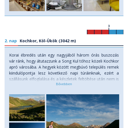
3
2. nap
Kochkor, Köl-Ükök (3042 m)
Korai ébredés után egy nagyjából három órás buszozás
vár ránk, hogy átutazzunk a Song Kul tóhoz közeli Kochkor
apró városába. A hegyek között megbúvó település remek
kiindulópontja lesz következő napi túráinknak, ezért a
szállásunk elfoglalása és a készletek feltöltése után nem is
vesztegetjük időnket és megkezdjük első keményebb,
egész napos túránkat. Mai célunk a 3042 méteren fekvő
varázslatos, türkiz kék Köl-Ükök tó, amelyhez egy
kaptatós, ám annál szebb túra keretében juthatunk el a
délutánunk folyamán. A vad hegycsúcsok közé beékelődött
Köl-Ükök mellett már megpillanthatjuk a jellegzetes
jurtákat és a vadlovakat is, ők aztán majd további
napjainkat is végigkísérik Kirgizisztán más tájain keresztül.