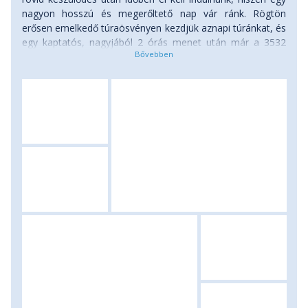
nagyon hosszú és megerőltető nap vár ránk. Rögtön
erősen emelkedő túraösvényen kezdjük aznapi túránkat, és
egy kaptatós, nagyjából 2 órás menet után már a 3532
méter magasan fekvő Ala-Kul tó partján találjuk magunkat.
Az Ala-Too hegység igazi gyöngyszeme az apró
gleccsertó, amely vakítóan türkizkék színével egészen
szemkápráztató látványt nyújt, főleg ha a kitartó túrázók a
tó fölé magasodó Ala-Kul-hágóról csodálják meg a
panorámát. Ehhez persze ismét keményen meg kell
dolgoznunk, és a kellemetlenül törmelékes terepen, szép
lassan haladva, a kora délutáni órákban fogunk felérni a
3920 méteres hágóhoz. Szép idő esetén a panoráma
pazar: alattunk az Ala-Kul tó, másik irányba pedig akár a
Tien Shan 5000 méter fölé magasodó csúcsait is
megláthatjuk. Túránk második része is szemünk előtt lesz,
lefelé menet már a Kel'deke-völgyében fogunk letúrázni
egészen az Altyn-Arachan falujáig, ez pedig ismét 4-5 óra
túrázást jelent majd, így tehát jó eséllyel teljesen kimerülve
érkezünk majd meg szállásunkra. Fáradt végtagjainkat
aztán lesz alkalmunk kicsit kiáztatni, Altyn-Arachan mellett
ugyanis több meleg vizű forrás közül is választhatunk egy