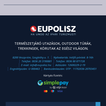
TERMÉSZETJÁRÓ UTAZÁSOK, OUTDOOR TÚRÁK,
TREKKINGEK, KÖRUTAK AZ EGÉSZ VILÁGON.
8200 Veszprém, Szeglethy u. 1.
Nyitvatartás: hétfő-péntek: 8-16h
Telefon:
0036 20 3190881
Telefon:
0036 88 871728
E-mail:
info
@
eupolisz.hu
Adószám: 12600229-2-19
Engedélyszám: U-000463
Bankszámlaszám: OTP : 11702036-20703451
Kártyás fizetés: