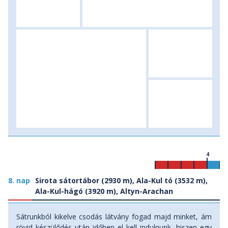
4
8. nap
Sirota sátortábor (2930 m), Ala-Kul tó (3532 m),
Ala-Kul-hágó (3920 m), Altyn-Arachan
Sátrunkból kikelve csodás látvány fogad majd minket, ám
rövid készülődés után időben el kell indulnunk, hiszen egy