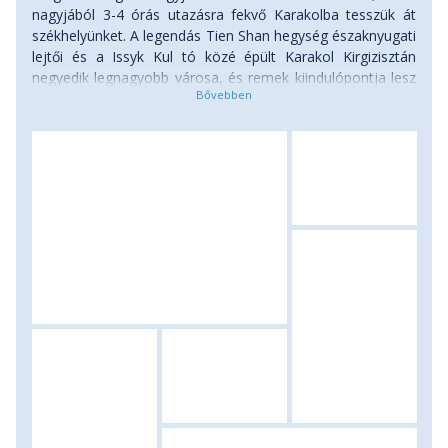
nagyjából 3-4 órás utazásra fekvő Karakolba tesszük át
székhelyünket. A legendás Tien Shan hegység északnyugati
lejtői és a Issyk Kul tó közé épült Karakol Kirgizisztán
negyedik legnagyobb városa, és remek kiindulópontja lesz
a környéket felfedező túráinknak. Útközben azonban
három megállót is beiktatunk, először a színpompás
Skazka-kanyonban, ahol pazar geológiai formákat
csodálhatunk meg. A várhatóan meleg időjárásra való
tekintettel természetesen megmártózunk a kirgiz
Balatonban, vagyis a csodaszép és kristálytiszta vizű Issyk
Kul hatalmas tavában is, majd végül kisbuszunkkal a
Karakolhoz közeli Jeti-Ögüz sziklaformációit látogatjuk
meg. A vöröses színű homokkő-formációk talán az egész
ország egyik legtöbbet fotózott természeti látnivalói, így
mi is próbáljuk majd a legjobb helyeket felkeresni a
kellemes délutáni fények között. A nap végén aztán
befutunk Karakolba, és folytatjuk kirgiz gasztro túránkat
egy újabb helyi étteremben. Szállás: szállóban. Ellátás:
reggeli.