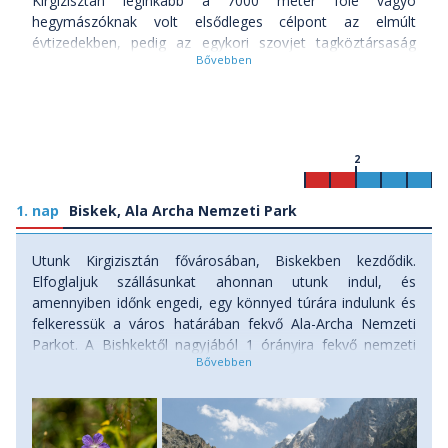
Kirgizisztán leginkább a 7000 méter fölé vágyó
hegymászóknak volt elsődleges célpont az elmúlt
évtizedekben, pedig az egykori szovjet tagköztársaság
elképesztően sokszínű és vad természeti látnivalóival az
egész régió igazi gyöngyszeme. Csak képzeljük el, ahogy a
Tien Shan hegység végtelen, hóval borított csúcsai között
túrázunk, a központi hegyvidék között 3000 méteren fekvő
káprázatos Song Kul tó partján lovagolunk, ahol az első
2
reggeli napsugarak egy jurtában köszöntenek minket, és
ahol a reggelinkre a frissen köpült vajat kenhetjük fel a
1. nap
még forró, természetesen helyben sütött kenyérlángosra.
Biskek, Ala Archa Nemzeti Park
A szovjet idők romantikus hangulatát minden sarkon
árasztó Kirgizisztánban tényleg úgy érezhetjük, hogy
Utunk Kirgizisztán fővárosában, Biskekben kezdődik.
megállt az idő: a vörös csillag még ott virít a buszmegállók
Elfoglaljuk szállásunkat ahonnan utunk indul, és
felett, ütött-kopott öreg Ladák járják a kátyús utakat, a
amennyiben időnk engedi, egy könnyed túrára indulunk és
helyiek közül pedig sokan idillikus nosztalgiával áradoznak
felkeressük a város határában fekvő Ala-Archa Nemzeti
azokról a régi szép időkről. Ha nyitott vagy a
Parkot. A Bishkektől nagyjából 1 órányira fekvő nemzeti
komfortzónádból kimozdulni, akkor Kirgizisztán életed
park egyből bevezet minket a Tien Shan előhegységeinek
egyik nagy kalandját kínálhatja, így csak rajtad áll, hogy
varázslatos világába: hatalmas folyóvölgyek, vízesések és
mikor vágsz bele!
havas csúcsok várnak ránk már az első napon! Az Ala-
Archa kanyon bejáratától alig fél órás buszozás után máris
Melyek Kirgizisztán legfontosabb látnivalói?