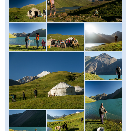
Éjszakánkat is az egyik jurtában töltjük, hangulatos
tábortűz és frissen főtt kirgiz fogások társaságában.
Szállás: jurtában. Ellátás: reggeli, ebéd, vacsora. (szint: 700
m, táv: 12 km, menetidő: 6-7 óra)