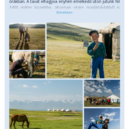
órákban. A tavat elhagyva enyhén emelkedő úton jutunk fel
3400 méter közelébe, ahonnan végre madártávlatból is
megpillanthatjuk a Song Kul hatalmas tavát. A nyári időszak
ellenére az időjárás ezen a magasságon rendkívül
változatos, így akár egy-egy hózáporra is fel kell
készülnünk a magasabb régiókban. Gyalogtúránk mai
végállomása a hegyek között megbúvó jurtatábor,
Kilemche lesz, itt elfogyasztunk egy tartalmas ebédet,
majd iránytaxik segítségével a délutáni órákban térünk
vissza Kochkor apró városába. Este aztán egy helyi
étteremben próbáljuk majd ki a közép-ázsiai ételek újabb
változatait. Szállás: családi szállás. Ellátás: reggeli, ebéd.
(táv: 12 km, szint: 600 m, menetidő: 5-6 óra)