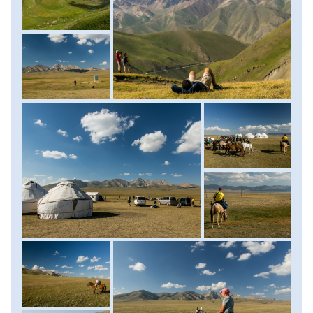
nyári hónapok alatt a kietlen pusztaság nyüzsgő
településsé válik. Érkezésünk után gyalogosan járjuk be az
első alaptáborunk, Batai-Aral környékét, a bátrabbak pedig
akár meg is mártózhatnak a várhatóan 6-7 fok körüli
vízben. Vadlovakkal és szamarakkal ismerkedünk, helyi kis
srácokkal focizunk, ízletes kirgiz fogásokat fogyasztunk,
majd ebéd után felnyergeljük lovainkat, hogy egy 2-3 órás
lovastúrára induljunk a szintén tó partján fekvő Jamanecki
jurtatáborába. A lovaglástól nem kell megijednünk, teljesen
kezdők is biztonsággal meg tudják majd ülni a jámbor,
alacsony termetű kirgiz hegyi lovakat, ám természetesen a
lovaglás helyett gyalogszerrel is meg lehet tenni az aznapi
túratávot. Szállás: jurtában. Ellátás: reggeli a családi
szálláson, ebéd és vacsora a jurtában. (Lovastúra szint: kb.
200 m, táv: 7 km, menetidő: 3-4 óra)