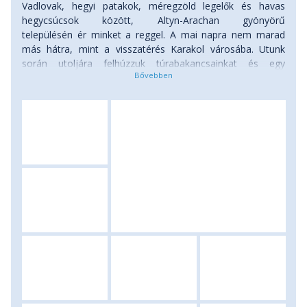
Vadlovak, hegyi patakok, méregzöld legelők és havas
hegycsúcsok között, Altyn-Arachan gyönyörű
településén ér minket a reggel. A mai napra nem marad
más hátra, mint a visszatérés Karakol városába. Utunk
során utoljára felhúzzuk túrabakancsainkat és egy
kellemesen lejtős, nagyjából 15 km-es túra után már Ak-
Suu településen találjuk magunkat, innen pedig a délutáni
órákban átbuszozunk Karakolba. Ha időnk megengedi, a
városban található két történelmi emléket is megtekintjük,
az egyik az 1910-ben épült Dungan Mecset, illetve a 1872-
ből fennmaradt Szentháromság Katedrális. Szállás:
szállóban. Ellátás: reggeli a jurtatáborban. (szint: 150 méter
fel, 800 méter le, táv: 14-15 km, menetidő: 4 óra)