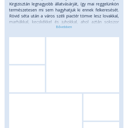
Kirgizisztán legnagyobb állatvásárját, így mai reggelünkön
természetesen mi sem hagyhatjuk ki ennek felkeresését.
Rövid séta után a város széli piactér tömve lesz lovakkal,
marhákkal, kecskékkel és juhokkal, ahol aztán sokszor
komikus és keserédes jeleneteknek lehetünk majd
szemtanúi: húzzák vonják a jószágokat, alkudoznak, ki és
berakják őket csomagtartókba, hogy aztán a délelőtt
végére mindenki megtalálja a magának való új
haszonállatot. Miután kialkudoztuk és kifotóztuk
magunkat, reggelink után már el is indulunk vissza a
főváros felé, menet közben azonban ismét megállunk egy
csobbanásra a már ismert Issyk Kul tavában. Utunk
zárásaként beülünk egy bishkeki étterembe, hogy
átbeszéljük az elmúlt tíz napunk izgalmas történéseit.
Szállás: 4 csillagos szálloda. Ellátás: reggeli.