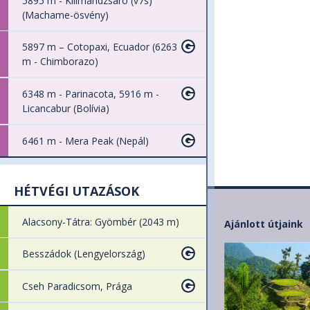
5895 m - Kilimandzsáró (v7s)
(Machame-ösvény)
5897 m – Cotopaxi, Ecuador (6263
m - Chimborazo)
6348 m - Parinacota, 5916 m -
Licancabur (Bolívia)
6461 m - Mera Peak (Nepál)
HÉTVÉGI UTAZÁSOK
Alacsony-Tátra: Gyömbér (2043 m)
Ajánlott útjaink
Besszádok (Lengyelország)
Cseh Paradicsom, Prága