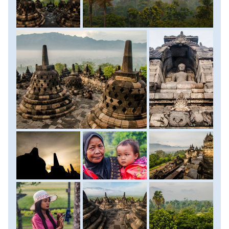
napfelkeltében és körbejártuk a dzsungellel körülölelt
hatalmas építményt, a kertben megreggelizünk. Yogyakarta
felé teszünk egy rövidebb megállót egy kisebb buddhista
templomnál, melynek különlegessége, hogy a szentélyen
belül nem egy földön, hanem egy trónon ülő Buddha
szobrot láthatunk. Yogyakartába visszatérve a madárpiacot
és a Taman Sari vízpalotát nézzük meg. A délutáni
szabadprogram keretében vásárolgathatunk a Marioboro
út ajándékboltjaiban, megkóstolhatjuk az utcai kifőzdékben
készült ételeket, de akár visszatérhetünk szállásunkra
pihenni, fürdeni. Este fakultatív programként
végignézhetjük a Ramayana balettet, mely ötvözi az ősi
Ramayana saga mitikus világát, valamint a jávai zenét,
drámát és táncot. Szállás: szálló; ellátás: reggeli