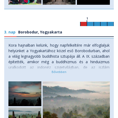
1
3. nap
Borobodur, Yogyakarta
Kora hajnalban kelünk, hogy napfelkeltére már elfoglaljuk
helyünket a Yogyakartához közel eső Borobodurban, ahol
a világ legnagyobb buddhista sztupája áll. A IX. században
építették, amikor még a buddhizmus és a hinduizmus
uralkodott az indonéz szigetvilágban, de az iszlám
terjeszkedésének és a Merapi-vulkán kitöréseiből
származó hamunak köszönhetően csak a XIX. században
fedezték fel újra. A világmindenséget szimbolizáló,
mandala alaprajzú, gazdagon faragott hatalmas sztúpa
bejárása utunk egyik fénypontja. Ha kedvezőek az időjárási
feltételek, akkor egy csodálatos napfelkeltében lehet
részünk a Merapi vulkán sziluettjével, miközben a nap első
sugarai sárgásan megvilágítják a fekete vulkáni kövekből
felépített sztúpát. Miután kigyönyörködtük magunkat a