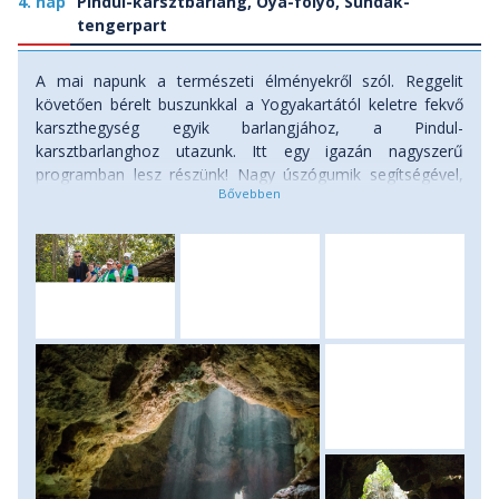
4. nap
Pindul-karsztbarlang, Oya-folyó, Sundak-
tengerpart
A mai napunk a természeti élményekről szól. Reggelit
követően bérelt buszunkkal a Yogyakartától keletre fekvő
karszthegység egyik barlangjához, a Pindul-
karsztbarlanghoz utazunk. Itt egy igazán nagyszerű
programban lesz részünk! Nagy úszógumik segítségével,
fejünkön fejlámpával fogunk végigúszni a barlangi folyón,
miközben a cseppkövekben és a föld alatti világ más
csodáiban gyönyörködhetünk. Ezután a közeli szelíd vizű
Oya-folyón folytatjuk úszógumis kalandjainkat, ahol a
bátrabbak egy ugrópontról akár ki is próbálhatnak egy
közel 10 méteres ugrást a folyóba. Ebédet követően a Jáva
délnyugati tengerpartjára utazunk. A homokos-korallos
tengerparton a nap hátralévő részét pihenéssel, fürdéssel,
kagylószedegetéssel és persze a friss sült halak
megkóstolásával töltjük. Kedvező időjárási viszonyok
mellett egy csodaszép tengerparti naplementével zárhatjuk
le a napunkat. A kora esti órákban visszatérünk
yogyakarta-i szállásunkra, ahol megvacsorázunk és