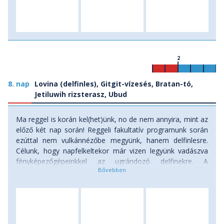
2
8. nap
Lovina (delfinles), Gitgit-vízesés, Bratan-tó,
Jetiluwih rizsterasz, Ubud
Ma reggel is korán kel(het)ünk, no de nem annyira, mint az
előző két nap során! Reggeli fakultatív programunk során
ezúttal nem vulkánnézőbe megyünk, hanem delfinlesre.
Célunk, hogy napfelkeltekor már vizen legyünk vadászva
fényképezőgépeinkkel az ugrándozó delfinekre. A
hozzávetőleg két órás programot követően visszatérünk
szállásunkra, ahol megreggelizünk, összecsomagolunk,
majd útnak indulunk Bali spirituális központja, Ubud felé.
Utunkat több megálló is meg fogja szakítani. Elsőként a
hosszan elnyúló hegyi faluba, Gitgitbe látogatunk. A