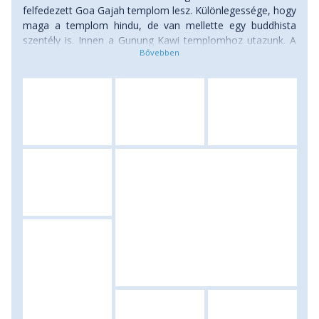
felfedezett Goa Gajah templom lesz. Különlegessége, hogy
maga a templom hindu, de van mellette egy buddhista
szentély is. Innen a Gunung Kawi templomhoz utazunk. A
misztikus, sziklába vésett templomcsoport gyönyörű
rizsföldek és erdők között fekszik. Ebédet követően rövid
buszozással érjük el az örök élet forrása fölé a X.
században épített Tirta Empul templomot. Különleges
élmény lehet a helyiekkel együtt a halhatatlanok táborába
jutni a rituális fürdés során. Mindhárom templomot
gyakran keresik fel csoportosan a balinézek, így ezek nem
pusztán turistalátványosságok, hanem a vallási élet és
szertartások fontos helyszínei is. A nap zárásaként egy
kávéültetvényre látogatunk el, ahol különböző helyi teákat
és kávékat kóstolhatunk meg. Természetesen a helyi
üzletben meg is tudjuk vásárolni a legízletesebb italokat.
Szállás: szállóban, ellátás: reggeli.