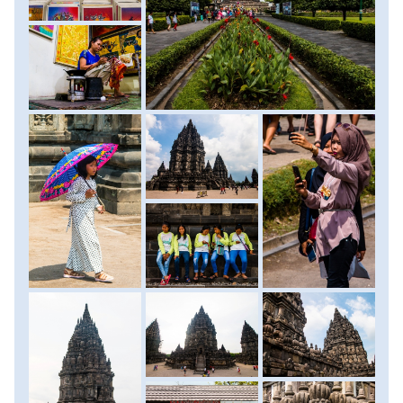
ahol elbúcsúzunk becak-sofőreinktől. Rövid szusszanást
követően bérelt buszunkra szállunk, mellyel Prambananba
utazunk. A Yogyakartától 17 kilométerre fekvő
monumentális hindu templomegyüttes, melyet a három
hindu istennek Brahmának, Visnunak és Sívának szenteltek,
a VIII-X. század között épült, s hajdanán 244 templomot
foglalt magában. Ekkor Prambanan volt a központja Jáva
szigetének majd egészét uraló hindu királyságnak. A
királyság lehanyatlásával azonban Prambanan is
elfelejtődött, ráadásul a pusztító 2006-os födrengés
hatalmas károkat okozott az templomegyüttesben. A
restaurációs munkálatoknak köszönhetően azonban a fő
szentélyeket majdnem egykori formájában látogathatjuk
meg. Miután kigyönyörködtük magunkat a csodálatos
szentélyekben, buszunkkal visszatérünk yogyakartai
szállásunkra. Este egy közeli étteremben kóstolunk bele az
indonéz gasztronómia változatos világába. Szállás: szálló;
ellátás: reggeli