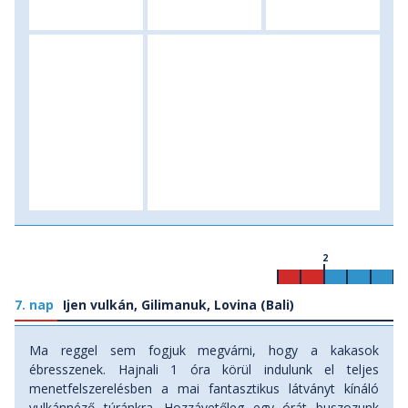
2
7. nap
Ijen vulkán, Gilimanuk, Lovina (Bali)
Ma reggel sem fogjuk megvárni, hogy a kakasok
ébresszenek. Hajnali 1 óra körül indulunk el teljes
menetfelszerelésben a mai fantasztikus látványt kínáló
vulkánnéző túránkra. Hozzávetőleg egy órát buszozunk