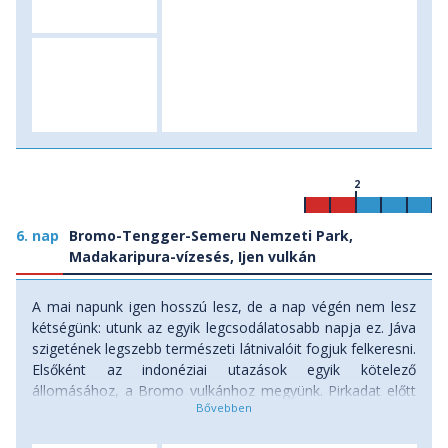
2
6. nap
Bromo-Tengger-Semeru Nemzeti Park,
Madakaripura-vízesés, Ijen vulkán
A mai napunk igen hosszú lesz, de a nap végén nem lesz
kétségünk: utunk az egyik legcsodálatosabb napja ez. Jáva
szigetének legszebb természeti látnivalóit fogjuk felkeresni.
Elsőként az indonéziai utazások egyik kötelező
állomásához, a Bromo vulkánhoz megyünk. Pirkadat előtt
kelünk, hogy napfelkeltekor már a Bromo vulkánban
gyönyörködhessünk. Terepjáróinkkal, majd gyalog Cemoro