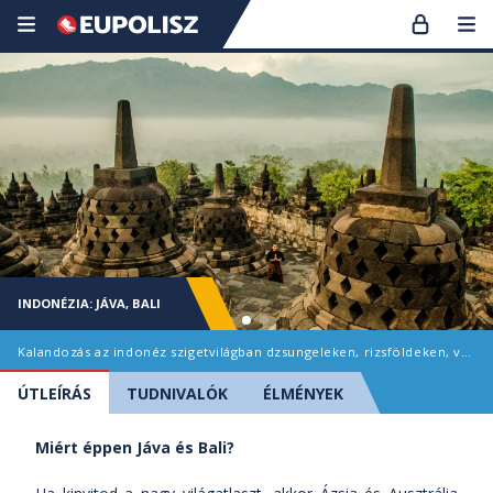
INDONÉZIA: JÁVA, BALI
Kalandozás az indonéz szigetvilágban dzsungeleken, rizsföldeken, vulkánokon át
ÚTLEÍRÁS
TUDNIVALÓK
ÉLMÉNYEK
Miért éppen Jáva és Bali?