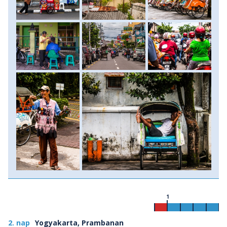
fel.
Melyek Jáva és Bali legfontosabb látnivalói?
-
Borobodur
: a világ legnagyobb buddhista
templomegyüttese (
UNESCO Világörökség
);
-
Prambanan
: Indonézia legnagyobb templomegyüttese
(
UNESCO Világörökség
);
-
Yogyakarta
: Jáva művészeti és kulturális központja;
-
Bromo-Tengger-Semeru Nemzeti Park
: Indonézia első
számú természeti látnivalója;
-
Ijen-vulkán
: a vulkanizmus szürreális jelenségei;
- misztikus
hindu templomok
: Tanah Lot, Ulu Watu, Gunung
Kawi, Tirta Empul, Ulun Danu Bratan;
- a festői bali
rizsföldek
mentén található
Subak-
öntözőrendszer
(
UNESCO Világörökség
);
- világhíres
homokos tengerpartok
(Kuta és Padang Padang)
pálmafákkal, türkizkék vízzel és gazdag élővilággal;
- dzsungelek mélyén fekvő
vízesések
;
1
-
Ubud
: Bali spirituális és kulturális központja
2. nap
Yogyakarta, Prambanan