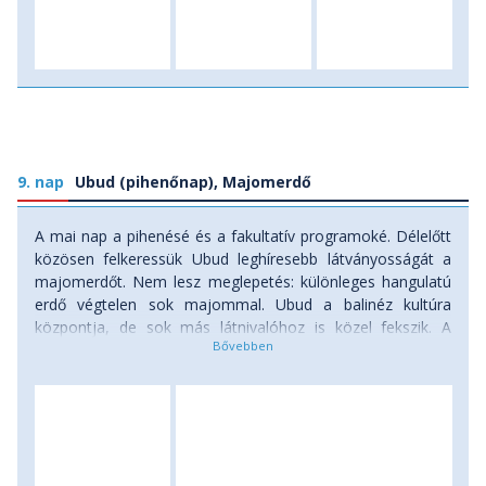
9. nap
Ubud (pihenőnap), Majomerdő
A mai nap a pihenésé és a fakultatív programoké. Délelőtt
közösen felkeressük Ubud leghíresebb látványosságát a
majomerdőt. Nem lesz meglepetés: különleges hangulatú
erdő végtelen sok majommal. Ubud a balinéz kultúra
központja, de sok más látnivalóhoz is közel fekszik. A
fakultatív lehetőségek száma végtelen. Ízelítőként:
megnézhetünk tradicionális táncelőadást, vadvízi-evezésre
indulhatunk, jógázhatunk, kerékpártúrán vehetünk részt,
egzotikus madarakkal barátkozhatunk, művészek
galériájában ismerkedhetünk a helyi kultúrával,
végigmasszíroztathatjuk magunkat egy hangulatos spaban