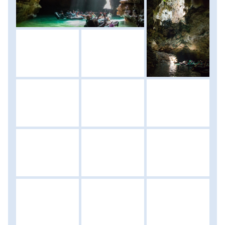
összekészülődünk a másnapi hosszú utazásunkra. Szállás:
szálló; ellátás: reggeli
FONTOS! A tengerparton történő fürdésnek két
fontos szabálya van. Egyrészt nagy hullámok miatt
nem szabad 10 méternél beljebb úszni a vízben,
illetve csak az erre alkalmas részen lehet fürdeni.
Másrészt vallási előírások miatt térdig és könyökig
érő ruhában kell fürdeni (szörfnadrág és póló
megfelelő). A klasszikus fürdőruhákban történő
fürdőzés szigorúan tilos!