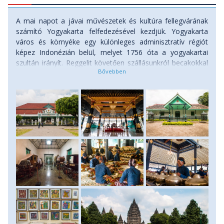
A mai napot a jávai művészetek és kultúra fellegvárának
számító Yogyakarta felfedezésével kezdjük. Yogyakarta
város és környéke egy különleges adminisztratív régiót
képez Indonézián belül, melyet 1756 óta a yogyakartai
szultán irányít. Reggelit követően szállásunkról becakokkal
(kerékpáros taxik) a város főútjának tekinthető Marioboro
úton keresztül a város központjába, a szultán
palotakomplexumához, a Kratonhoz utazunk. A XVIII.
században épített, hófehér épületekből álló palotában
megismerkedhetünk a város és a szultáni család
történetével, s betekintést is nyerhetünk a közszolgák
munkájába, akik a látogatók szeme láttára, a palota
kertjében végzik munkájukat. Ha szerencsénk van, akkor
belehallgathatunk a palotakertben játszó tradicionális jávai
zenekar, a gamelan muzsikájába is. A Kratonból egy kis
múzeumba megyünk, ahol az egykori szultánok díszes
hintóit tekinthetjük meg. Innen egy batikműhelybe utazunk,
ahol megismerkedhetünk a batikolás művészetével, illetve
lehetőségünk is van szebbnél-szebb batikolt textíliák
vásárlására. A batikműhelytől visszamegyünk szállásunkra,