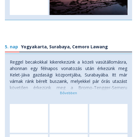
5. nap
Yogyakarta, Surabaya, Cemoro Lawang
Reggel becakokkal kikerekezünk a közeli vasútállomásra,
ahonnan egy félnapos vonatozás után érkezünk meg
Kelet-Jáva gazdasági központjába, Surabayába. Itt már
várnak ránk bérelt buszaink, melyekkel pár órás utazást
követően érkezünk meg a Bromo-Tengger-Semeru
Nemzeti Parkban fekvő piciny hegyi faluba, Cemoro
Lawangba. Ha időnk engedi napnyugta és vacsora előtt
tehetünk még egy rövid sétát is a csendes településen.
Szállás: szálló