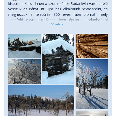
kisbuszunkhoz. Innen a szomszédos Sodankyla városa felé
vesszük az irányt. Itt újra lesz alkalmunk bevásárolni, és
megnézzük a település 300 éves fatemplomát, mely
Lappföld egyik legidősebb ilyen épülete. Sodankylából
észak felé folytatjuk utunkat. Megállunk még Tankavaara
múzeumtelepülésén, melyet a századelőn fellángoló
lappföldi aranyláz tett településsé (a folyókban a mai napig
lehet aranyat mosni), és az aranymosásra egy látványos
múzeumot is építettek, illetve az egykori aranymosó
település ma skanzenként működik. Innen Ivalo-ba
utazunk, ahol a város szélén emelkedő hegyoldalon
elfoglaljuk szállásunkat, egy apartmanházat. Este szauna,
igény szerint.