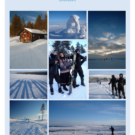
ahonnan gyönyörű kilátás nyílik az alattunk elterülő tajgára,
a befagyott tavakra és a kopár tunturik havas csúcsaira.
Egy jó 4 órás hótalpazás után érkezünk meg a Luulampi-
menedékházhoz, ahol egy forró tea mellett megebédelünk.
Innen a délutáni órákban visszahótalpazunk szállásunkra.
Az este a szállásunk melletti épületben található
szaunában pihenjük ki az egész napos sarkvidéki túra
fáradalmait. (táv: 10 – 13 km, 8-10 óra (időjárás és
hóviszonyfüggő!), szintemelkedés: 480 m)