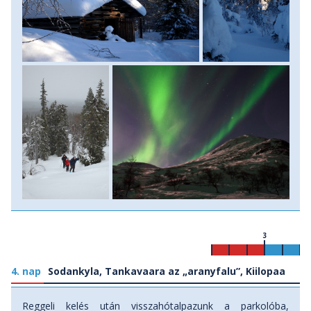
meg az alattunk elterülő végtelen tajgát. Visszaérkezve
faházunkhoz, befűtünk a hagyományos, fatüzelésű
szaunába, és az estét szaunázással töltjük. A
fényszennyezéstől mentes sarkvidéki éjszakában
remélhetőleg a sarkifény imbolygó fényeiben is
gyönyörködhetünk. (táv:4 km, 1,5 óra, szintemelkedés:70
m)
3
4. nap
Sodankyla, Tankavaara az „aranyfalu”, Kiilopaa
Reggeli kelés után visszahótalpazunk a parkolóba,