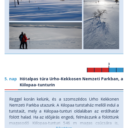
3
5. nap
Hótalpas túra Urho-Kekkosen Nemzeti Parkban, a
Kiilopaa-tunturin
Reggel korán kelünk, és a szomszédos Urho Kekkonen
Nemzeti Parkba utazunk. A Kilopaa turistaház mellől indul a
turistaút, mely a Kiilopaa-tunturi oldalában az erdőhatár
fölött halad. Ha az időjárás engedi, felmászunk a fölöttünk
magasodó Kiilopaa-tunturi 546 m magas csúcsára is,