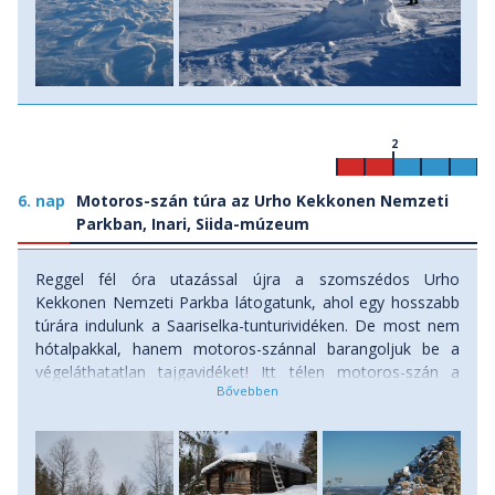
2
6. nap
Motoros-szán túra az Urho Kekkonen Nemzeti
Parkban, Inari, Siida-múzeum
Reggel fél óra utazással újra a szomszédos Urho
Kekkonen Nemzeti Parkba látogatunk, ahol egy hosszabb
túrára indulunk a Saariselka-tunturividéken. De most nem
hótalpakkal, hanem motoros-szánnal barangoljuk be a
végeláthatatlan tajgavidéket! Itt télen motoros-szán a
nemzeti közlekedőeszköz, így mindenhol jól jelzett utak
várnak minket. Ahogyan elhagyjuk a települést és a
nyüzsgő sípályákat, a behavazott téli tajga végtelen
magánya fogad. Több tunturit is „megmászunk”,
patakvölgyekben, fenyvesekben, befagyott tavak partján