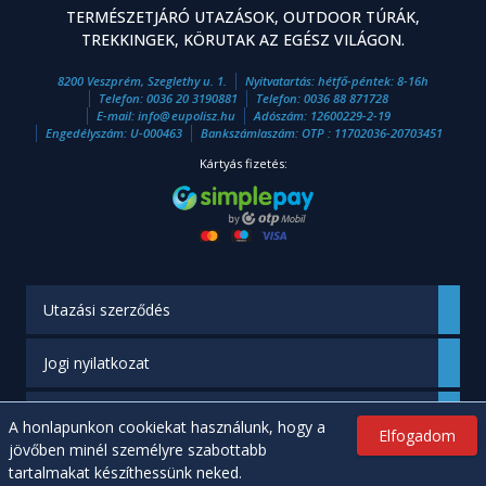
TERMÉSZETJÁRÓ UTAZÁSOK, OUTDOOR TÚRÁK,
TREKKINGEK, KÖRUTAK AZ EGÉSZ VILÁGON.
8200 Veszprém, Szeglethy u. 1.
Nyitvatartás: hétfő-péntek: 8-16h
Telefon:
0036 20 3190881
Telefon:
0036 88 871728
E-mail:
info
@
eupolisz.hu
Adószám: 12600229-2-19
Engedélyszám: U-000463
Bankszámlaszám: OTP : 11702036-20703451
Kártyás fizetés:
Utazási szerződés
Jogi nyilatkozat
Engedélyünk
A honlapunkon cookiekat használunk, hogy a
Elfogadom
jövőben minél személyre szabottabb
tartalmakat készíthessünk neked.