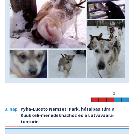
ma is szent hely.) Az esti órákban érünk vissza
szállásunkra, ahol a hagyományos fatüzelésű szaunában –
illetve a szomszédos tó jegén vágott lékben csobbanva –
töltjük az estét.
3
3. nap
Pyha-Luosto Nemzeti Park, hótalpas túra a
Kuukkeli-menedékházhoz és a Latvavaara-
tunturin