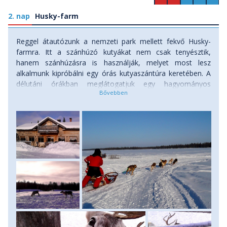
2. nap
Husky-farm
Reggel átautózunk a nemzeti park mellett fekvő Husky-
farmra. Itt a szánhúzó kutyákat nem csak tenyésztik,
hanem szánhúzásra is használják, melyet most lesz
alkalmunk kipróbálni egy órás kutyaszántúra keretében. A
délutáni órákban meglátogatjuk egy hagyományos
lappföldi rénszarvastartó család rénszarvasfarmját. Tél
lévén, a rénszarvasok itt vannak összeterelve, a
karámoknál etetni is lehet őket – ezt a rénszarvasok
tudják, úgyhogy körül fognak rajongani minket. (A
kutyaszán-program időpontját a kutyafarm adja meg. Így
gyakran előfordul, hogy napközben még bőven marad
időnk egy rövid túrára. Ez esetben a Pyha-Luosto Nemzeti
Parkban túrázunk egyet: egy 3 órás kirándulás keretében
egy szurdokvölgybe hótalpazunk, ahol a völgy végében egy
befagyott tó és egy jéggédermedt vízesés fogad. A hely a
lappok ősi vallásának, a sámánságnak volt fontos
helyszíne: a fölöttünk magasodó hegyen, illetve a
vízesésénél mutatták be áldozataikat isteneiknek. A terület