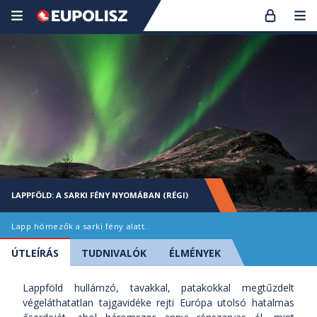
LAPPFÖLD: A SARKI FÉNY NYOMÁBAN (RÉGI)
Lapp hómezők a sarki fény alatt..
ÚTLEÍRÁS
TUDNIVALÓK
ÉLMÉNYEK
Lappföld hullámzó, tavakkal, patakokkal megtűzdelt
végeláthatatlan tajgavidéke rejti Európa utolsó hatalmas