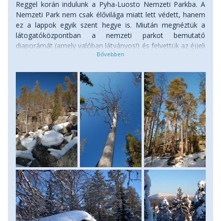
Reggel korán indulunk a Pyha-Luosto Nemzeti Parkba. A
Nemzeti Park nem csak élővilága miatt lett védett, hanem
ez a lappok egyik szent hegye is. Miután megnéztük a
látogatóközpontban a nemzeti parkot bemutató
diaporámát (amely valóban látványos!) és felvettük az éjjeli
menedékül szolgáló Kuukkeli-menedékház kulcsait, a
sípályákat, nyaralókat/telelőket és a nyüzsgést magunk
mögött hagyva bevesszük magunkat a tajgába, hogy egy
erdei parkolóban az autónkat – és ezzel együtt a civilizáció
utolsó nyomait – is magunk mögött hagyjuk. Felcsatoljuk
hótalpainkat, felvesszük hátizsákjainkat, és egy másfél
órás hótalpas túra keretében elindulunk az erdei
szálláshelyünk felé. A ház garantáltan egyedi élmény lesz:
egy magányos gerendaház a tajgában, ahol
megérkezésünk után nekünk kell befűteni, vizet a ház
melletti patakból tudunk vételezni. De ezért cserében
valóban háborítatlan őstermészetet kapunk. A délutáni
órákban, miután befűtöttünk a ház kályhájába - egy
fakultatív néhány órás hótalpas túrára indulunk a
Latvavaara-tunturi felé, hogy a hegytető öreg
famatuzsálemei közül a lemenő nap fényeiben csodáljuk