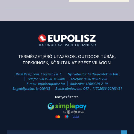
TERMÉSZETJÁRÓ UTAZÁSOK, OUTDOOR TÚRÁK,
TREKKINGEK, KÖRUTAK AZ EGÉSZ VILÁGON.
8200 Veszprém, Szeglethy u. 1.
Nyitvatartás: hétfő-péntek: 8-16h
Telefon:
0036 20 3190881
Telefon:
0036 88 871728
E-mail:
info
@
eupolisz.hu
Adószám: 12600229-2-19
Engedélyszám: U-000463
Bankszámlaszám: OTP : 11702036-20703451
Kártyás fizetés: