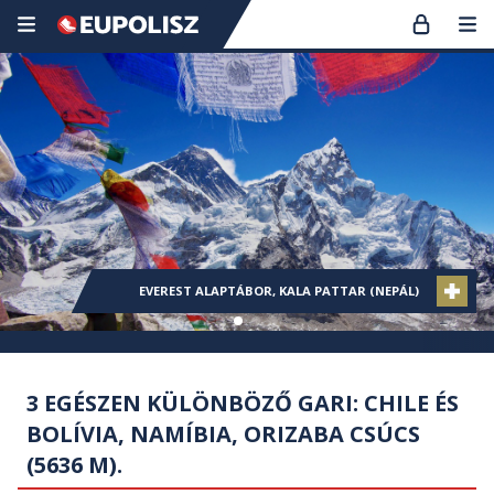
KOLUMBIA (CIUDAD PERDIDA), KARIB-TENGER
KOLUMBIA (CIUDAD PERDIDA), KARIB-TENGER
EVEREST ALAPTÁBOR, KALA PATTAR (NEPÁL)
KANCSENDZÖNGA ALAPTÁBOR (NEPÁL)
KANCSENDZÖNGA ALAPTÁBOR (NEPÁL)
THAIFÖLD
3 EGÉSZEN KÜLÖNBÖZŐ GARI: CHILE ÉS
BOLÍVIA, NAMÍBIA, ORIZABA CSÚCS
(5636 M).