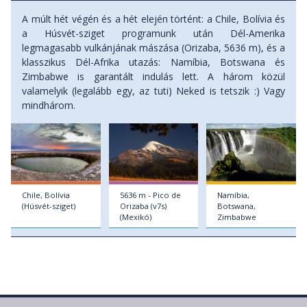
A múlt hét végén és a hét elején történt: a Chile, Bolívia és
a Húsvét-sziget programunk után Dél-Amerika
legmagasabb vulkánjának mászása (Orizaba, 5636 m), és a
klasszikus Dél-Afrika utazás: Namíbia, Botswana és
Zimbabwe is garantált indulás lett. A három közül
valamelyik (legalább egy, az tuti) Neked is tetszik :) Vagy
mindhárom.
Chile, Bolívia
5636 m - Pico de
Namíbia,
(Húsvét-sziget)
Orizaba (v7s)
Botswana,
(Mexikó)
Zimbabwe