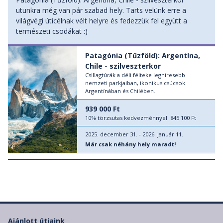
utunkra még van pár szabad hely. Tarts velünk erre a
világvégi úticélnak vélt helyre és fedezzük fel együtt a
természeti csodákat :)
Patagónia (Tűzföld): Argentína,
Chile - szilveszterkor
Csillagtúrák a déli félteke leghíresebb
nemzeti parkjaiban, ikonikus csúcsok
Argentínában és Chilében.
939 000 Ft
10% törzsutas kedvezménnyel:
845 100 Ft
2025. december 31. - 2026. január 11.
Már csak néhány hely maradt!
Ajánlott útjaink